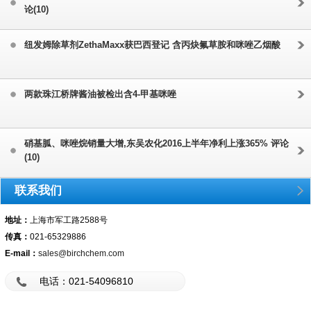
论(10)
纽发姆除草剂ZethaMaxx获巴西登记 含丙炔氟草胺和咪唑乙烟酸
两款珠江桥牌酱油被检出含4-甲基咪唑
硝基胍、咪唑烷销量大增,东吴农化2016上半年净利上涨365% 评论
(10)
联系我们
地址：
上海市军工路2588号
传真：
021-65329886
E-mail：
sales@birchchem.com
电话：021-54096810