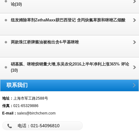
论(10)
纽发姆除草剂ZethaMaxx获巴西登记 含丙炔氟草胺和咪唑乙烟酸
两款珠江桥牌酱油被检出含4-甲基咪唑
硝基胍、咪唑烷销量大增,东吴农化2016上半年净利上涨365% 评论
(10)
联系我们
地址：
上海市军工路2588号
传真：
021-65329886
E-mail：
sales@birchchem.com
电话：021-54096810