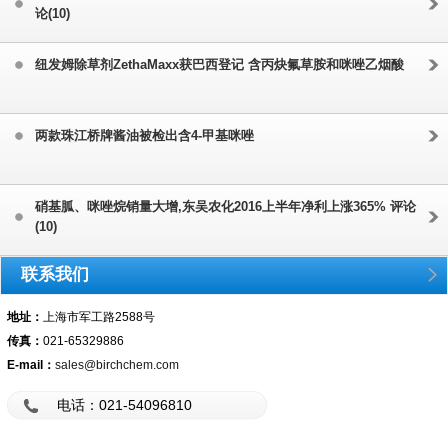
论(10)
纽发姆除草剂ZethaMaxx获巴西登记 含丙炔氟草胺和咪唑乙烟酸
两款珠江桥牌酱油被检出含4-甲基咪唑
硝基胍、咪唑烷销量大增,东吴农化2016上半年净利上涨365% 评论
(10)
联系我们
地址：
上海市军工路2588号
传真：
021-65329886
E-mail：
sales@birchchem.com
电话：021-54096810